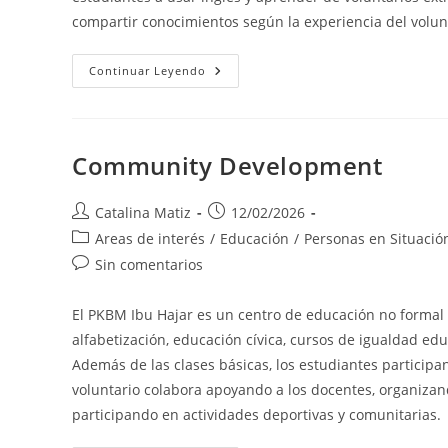
compartir conocimientos según la experiencia del volun
Internship
Continuar Leyendo
At
International
Office
Of
University
Community Development
Autor
Publicación
Catalina Matiz
12/02/2026
de
de
Categoría
Areas de interés
/
Educación
/
Personas en Situació
la
la
de
Comentarios
Sin comentarios
entrada:
entrada:
la
de
entrada:
la
El PKBM Ibu Hajar es un centro de educación no formal
entrada:
alfabetización, educación cívica, cursos de igualdad ed
Además de las clases básicas, los estudiantes participan
voluntario colabora apoyando a los docentes, organizand
participando en actividades deportivas y comunitarias.