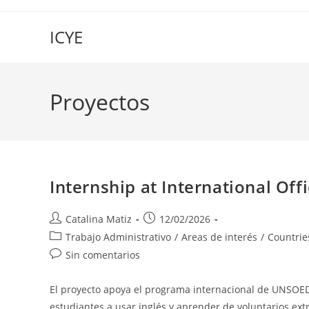
Saltar
al
ICYE
contenido
Proyectos
Internship at International Offi
Autor
Publicación
Catalina Matiz
12/02/2026
de
de
Categoría
Trabajo Administrativo
/
Areas de interés
/
Countrie
la
la
de
Comentarios
Sin comentarios
entrada:
entrada:
la
de
entrada:
la
El proyecto apoya el programa internacional de UNSOED
entrada:
estudiantes a usar inglés y aprender de voluntarios ex