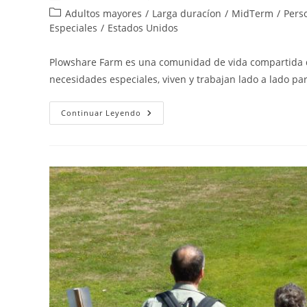
de
de
Categoría
Adultos mayores
/
Larga duracíon
/
MidTerm
/
Pers
la
la
de
Especiales
/
Estados Unidos
entrada:
entrada:
la
entrada:
Plowshare Farm es una comunidad de vida compartida d
necesidades especiales, viven y trabajan lado a lado pa
Plowshare
Continuar Leyendo
Farm
Life
Sharing
Community