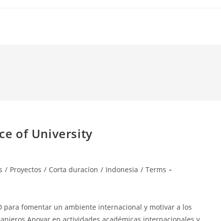
ce of University
s
/
Proyectos
/
Corta duracíon
/
Indonesia
/
Terms
 para fomentar un ambiente internacional y motivar a los
tranjeros Apoyar en actividades académicas internacionales y