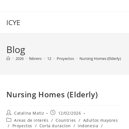
Saltar
al
contenido
ICYE
Blog
>
2026
>
febrero
>
12
>
Proyectos
>
Nursing Homes (Elderly)
Nursing Homes (Elderly)
Autor
Publicación
Catalina Matiz
12/02/2026
de
de
Categoría
Areas de interés
/
Countries
/
Adultos mayores
la
la
de
/
Proyectos
/
Corta duracíon
/
Indonesia
/
entrada:
entrada: