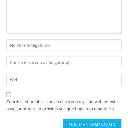
Introduce
tu
nombre
Introduce
o
tu
nombre
dirección
Introduce
de
de
la
usuario
correo
URL
para
electrónico
de
comentar
Guardar mi nombre, correo electrónico y sitio web en este
para
tu
navegador para la próxima vez que haga un comentario.
comentar
web
(opcional)