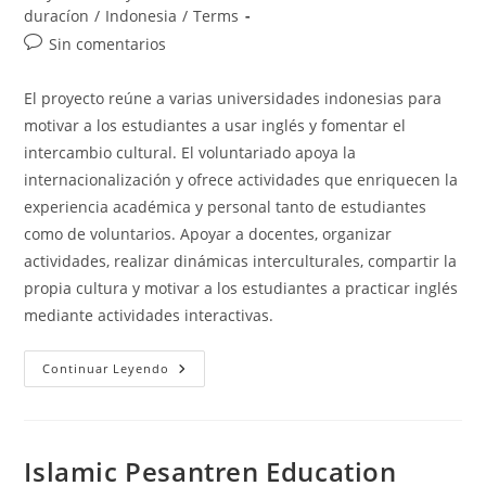
entrada:
duracíon
/
Indonesia
/
Terms
Comentarios
Sin comentarios
de
la
El proyecto reúne a varias universidades indonesias para
entrada:
motivar a los estudiantes a usar inglés y fomentar el
intercambio cultural. El voluntariado apoya la
internacionalización y ofrece actividades que enriquecen la
experiencia académica y personal tanto de estudiantes
como de voluntarios. Apoyar a docentes, organizar
actividades, realizar dinámicas interculturales, compartir la
propia cultura y motivar a los estudiantes a practicar inglés
mediante actividades interactivas.
University
Continuar Leyendo
/
Polytechnic
Project
Islamic Pesantren Education