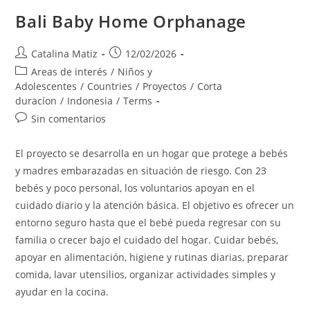
Bali Baby Home Orphanage
Autor
Publicación
Catalina Matiz
12/02/2026
de
de
Categoría
Areas de interés
/
Niños y
la
la
de
Adolescentes
/
Countries
/
Proyectos
/
Corta
entrada:
entrada:
la
duracíon
/
Indonesia
/
Terms
entrada:
Comentarios
Sin comentarios
de
la
El proyecto se desarrolla en un hogar que protege a bebés
entrada:
y madres embarazadas en situación de riesgo. Con 23
bebés y poco personal, los voluntarios apoyan en el
cuidado diario y la atención básica. El objetivo es ofrecer un
entorno seguro hasta que el bebé pueda regresar con su
familia o crecer bajo el cuidado del hogar. Cuidar bebés,
apoyar en alimentación, higiene y rutinas diarias, preparar
comida, lavar utensilios, organizar actividades simples y
ayudar en la cocina.