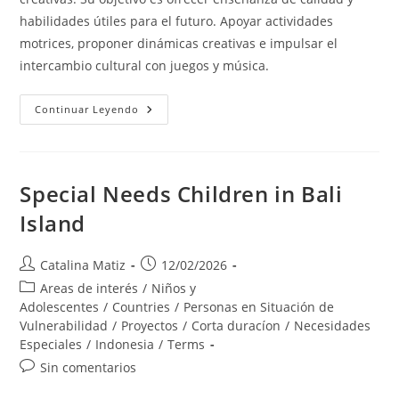
habilidades útiles para el futuro. Apoyar actividades
motrices, proponer dinámicas creativas e impulsar el
intercambio cultural con juegos y música.
Special
Continuar Leyendo
Needs
Children
In
Semarang
Special Needs Children in Bali
Island
Autor
Publicación
Catalina Matiz
12/02/2026
de
de
Categoría
Areas de interés
/
Niños y
la
la
de
Adolescentes
/
Countries
/
Personas en Situación de
entrada:
entrada:
la
Vulnerabilidad
/
Proyectos
/
Corta duracíon
/
Necesidades
entrada:
Especiales
/
Indonesia
/
Terms
Comentarios
Sin comentarios
de