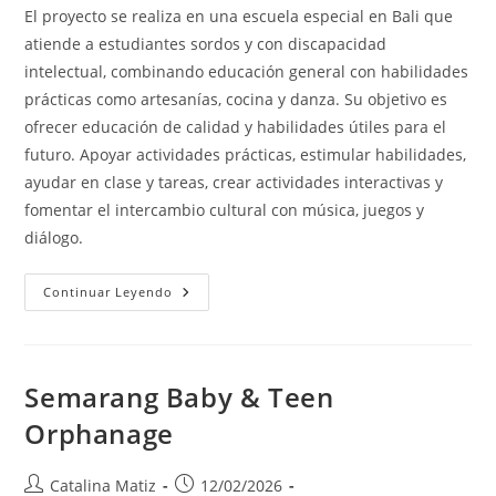
la
El proyecto se realiza en una escuela especial en Bali que
entrada:
atiende a estudiantes sordos y con discapacidad
intelectual, combinando educación general con habilidades
prácticas como artesanías, cocina y danza. Su objetivo es
ofrecer educación de calidad y habilidades útiles para el
futuro. Apoyar actividades prácticas, estimular habilidades,
ayudar en clase y tareas, crear actividades interactivas y
fomentar el intercambio cultural con música, juegos y
diálogo.
Special
Continuar Leyendo
Needs
Children
In
Bali
Island
Semarang Baby & Teen
Orphanage
Autor
Publicación
Catalina Matiz
12/02/2026