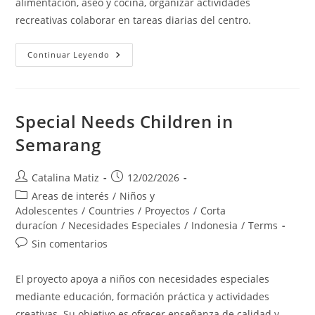
alimentación, aseo y cocina, organizar actividades
recreativas colaborar en tareas diarias del centro.
Nursing
Continuar Leyendo
Homes
(Elderly)
Special Needs Children in
Semarang
Autor
Publicación
Catalina Matiz
12/02/2026
de
de
Categoría
Areas de interés
/
Niños y
la
la
de
Adolescentes
/
Countries
/
Proyectos
/
Corta
entrada:
entrada:
la
duracíon
/
Necesidades Especiales
/
Indonesia
/
Terms
entrada:
Comentarios
Sin comentarios
de
la
El proyecto apoya a niños con necesidades especiales
entrada:
mediante educación, formación práctica y actividades
creativas. Su objetivo es ofrecer enseñanza de calidad y