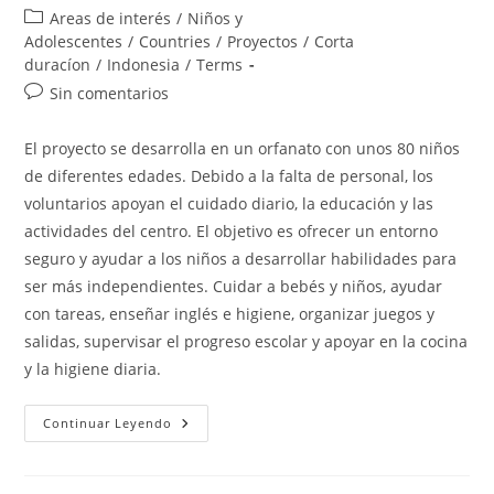
de
de
Categoría
Areas de interés
/
Niños y
la
la
de
Adolescentes
/
Countries
/
Proyectos
/
Corta
entrada:
entrada:
la
duracíon
/
Indonesia
/
Terms
entrada:
Comentarios
Sin comentarios
de
la
El proyecto se desarrolla en un orfanato con unos 80 niños
entrada:
de diferentes edades. Debido a la falta de personal, los
voluntarios apoyan el cuidado diario, la educación y las
actividades del centro. El objetivo es ofrecer un entorno
seguro y ayudar a los niños a desarrollar habilidades para
ser más independientes. Cuidar a bebés y niños, ayudar
con tareas, enseñar inglés e higiene, organizar juegos y
salidas, supervisar el progreso escolar y apoyar en la cocina
y la higiene diaria.
Semarang
Continuar Leyendo
Baby
&
Teen
Orphanage