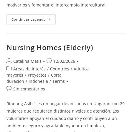
motivarlos y fomentar el intercambio intercultural.
Underprivileged
Continuar Leyendo
Children
Nursing Homes (Elderly)
Autor
Publicación
Catalina Matiz
12/02/2026
de
de
Categoría
Areas de interés
/
Countries
/
Adultos
la
la
de
mayores
/
Proyectos
/
Corta
entrada:
entrada:
la
duracíon
/
Indonesia
/
Terms
entrada:
Comentarios
Sin comentarios
de
la
Rindang Asih 1 es un hogar de ancianas en Ungaran con 29
entrada:
mujeres que requieren distintos niveles de atención. Los
voluntarios apoyan el cuidado diario y contribuyen a un
ambiente seguro y agradable.Ayudar en limpieza,