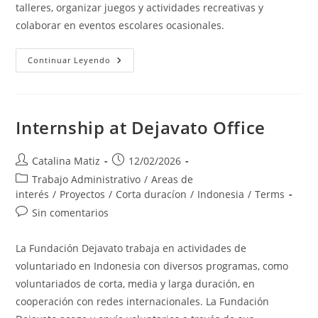
talleres, organizar juegos y actividades recreativas y
colaborar en eventos escolares ocasionales.
Language
Continuar Leyendo
&
Culture
Internship at Dejavato Office
Autor
Publicación
Catalina Matiz
12/02/2026
de
de
Categoría
Trabajo Administrativo
/
Areas de
la
la
de
interés
/
Proyectos
/
Corta duracíon
/
Indonesia
/
Terms
entrada:
entrada:
la
Comentarios
Sin comentarios
entrada:
de
la
La Fundación Dejavato trabaja en actividades de
entrada:
voluntariado en Indonesia con diversos programas, como
voluntariados de corta, media y larga duración, en
cooperación con redes internacionales. La Fundación