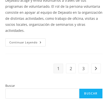
Dejavato acoge y envía voluntarios a través de sus
programas de voluntariado. El rol de la persona voluntaria
consiste en apoyar al equipo de Dejavato en la organización
de distintas actividades, como trabajo de oficina, visitas a
socios locales, organización de seminarios y otras
actividades.
Internship
Continuar Leyendo
At
Dejavato
Office
1
2
3
Ir a la 
Buscar
BUSCAR