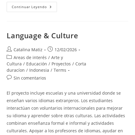
Bali
Continuar Leyendo
Baby
Home
Orphanage
Language & Culture
Autor
Publicación
Catalina Matiz
12/02/2026
de
de
Categoría
Areas de interés
/
Arte y
la
la
de
Cultura
/
Educación
/
Proyectos
/
Corta
entrada:
entrada:
la
duracíon
/
Indonesia
/
Terms
entrada:
Comentarios
Sin comentarios
de
la
El proyecto incluye escuelas y una universidad donde se
entrada:
enseñan varios idiomas extranjeros. Los estudiantes
interactúan con voluntarios internacionales para mejorar
su idioma y aprender sobre otras culturas. Las actividades
combinan enseñanza formal e informal y actividades
culturales. Apoyar a los profesores de idiomas, ayudar en