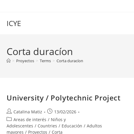
Saltar
al
contenido
ICYE
Corta duracíon
>
Proyectos
>
Terms
>
Corta duracíon
University / Polytechnic Project
Autor
Publicación
Catalina Matiz
13/02/2026
de
de
Categoría
Areas de interés
/
Niños y
la
la
de
Adolescentes
/
Countries
/
Educación
/
Adultos
entrada:
entrada:
la
mayores
/
Proyectos
/
Corta