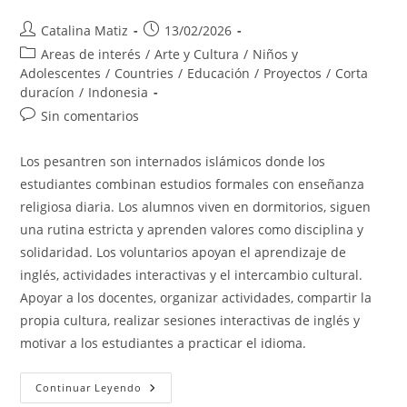
Autor
Publicación
Catalina Matiz
13/02/2026
de
de
Categoría
Areas de interés
/
Arte y Cultura
/
Niños y
la
la
de
Adolescentes
/
Countries
/
Educación
/
Proyectos
/
Corta
entrada:
entrada:
la
duracíon
/
Indonesia
entrada:
Comentarios
Sin comentarios
de
la
Los pesantren son internados islámicos donde los
entrada:
estudiantes combinan estudios formales con enseñanza
religiosa diaria. Los alumnos viven en dormitorios, siguen
una rutina estricta y aprenden valores como disciplina y
solidaridad. Los voluntarios apoyan el aprendizaje de
inglés, actividades interactivas y el intercambio cultural.
Apoyar a los docentes, organizar actividades, compartir la
propia cultura, realizar sesiones interactivas de inglés y
motivar a los estudiantes a practicar el idioma.
Islamic
Continuar Leyendo
Pesantren