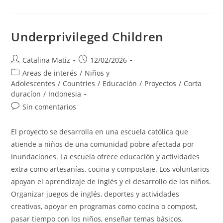
Education
Underprivileged Children
Autor
Publicación
Catalina Matiz
12/02/2026
de
de
Categoría
Areas de interés
/
Niños y
la
la
de
Adolescentes
/
Countries
/
Educación
/
Proyectos
/
Corta
entrada:
entrada:
la
duracíon
/
Indonesia
entrada:
Comentarios
Sin comentarios
de
la
El proyecto se desarrolla en una escuela católica que
entrada:
atiende a niños de una comunidad pobre afectada por
inundaciones. La escuela ofrece educación y actividades
extra como artesanías, cocina y compostaje. Los voluntarios
apoyan el aprendizaje de inglés y el desarrollo de los niños.
Organizar juegos de inglés, deportes y actividades
creativas, apoyar en programas como cocina o compost,
pasar tiempo con los niños, enseñar temas básicos,