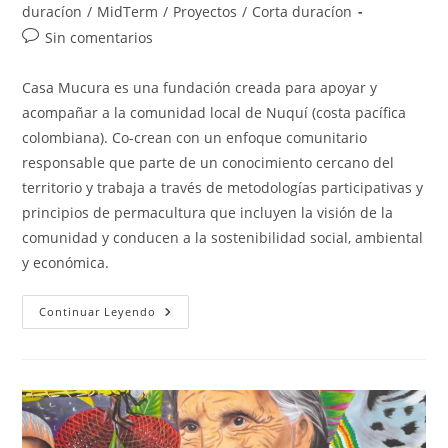
la
la
de
duracíon
/
MidTerm
/
Proyectos
/
Corta duracíon
entrada:
entrada:
la
Comentarios
Sin comentarios
entrada:
de
la
Casa Mucura es una fundación creada para apoyar y
entrada:
acompañar a la comunidad local de Nuquí (costa pacífica
colombiana). Co-crean con un enfoque comunitario
responsable que parte de un conocimiento cercano del
territorio y trabaja a través de metodologías participativas y
principios de permacultura que incluyen la visión de la
comunidad y conducen a la sostenibilidad social, ambiental
y económica.
Casa
Continuar Leyendo
Mucura