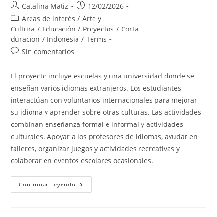
Autor
Publicación
Catalina Matiz
12/02/2026
de
de
Categoría
Areas de interés
/
Arte y
la
la
de
Cultura
/
Educación
/
Proyectos
/
Corta
entrada:
entrada:
la
duracíon
/
Indonesia
/
Terms
entrada:
Comentarios
Sin comentarios
de
la
El proyecto incluye escuelas y una universidad donde se
entrada:
enseñan varios idiomas extranjeros. Los estudiantes
interactúan con voluntarios internacionales para mejorar
su idioma y aprender sobre otras culturas. Las actividades
combinan enseñanza formal e informal y actividades
culturales. Apoyar a los profesores de idiomas, ayudar en
talleres, organizar juegos y actividades recreativas y
colaborar en eventos escolares ocasionales.
Language
Continuar Leyendo
&
Culture