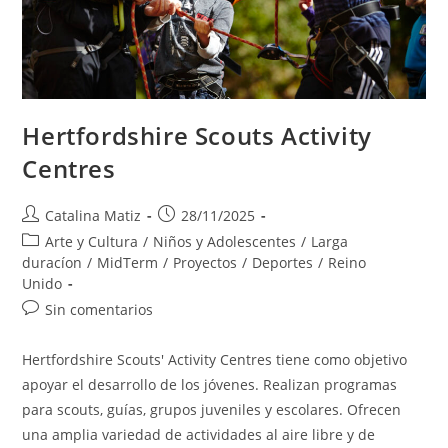
Hertfordshire Scouts Activity
Centres
Autor
Publicación
Catalina Matiz
28/11/2025
de
de
Categoría
Arte y Cultura
/
Niños y Adolescentes
/
Larga
la
la
de
duracíon
/
MidTerm
/
Proyectos
/
Deportes
/
Reino
entrada:
entrada:
la
Unido
entrada:
Comentarios
Sin comentarios
de
la
Hertfordshire Scouts' Activity Centres tiene como objetivo
entrada:
apoyar el desarrollo de los jóvenes. Realizan programas
para scouts, guías, grupos juveniles y escolares. Ofrecen
una amplia variedad de actividades al aire libre y de