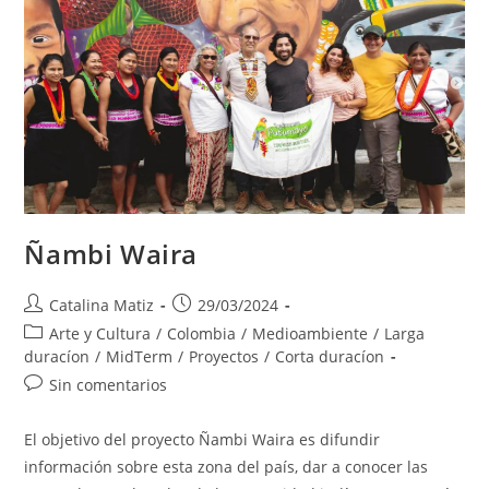
Ñambi Waira
Autor
Publicación
Catalina Matiz
29/03/2024
de
de
Categoría
Arte y Cultura
/
Colombia
/
Medioambiente
/
Larga
la
la
de
duracíon
/
MidTerm
/
Proyectos
/
Corta duracíon
entrada:
entrada:
la
Comentarios
Sin comentarios
entrada:
de
la
El objetivo del proyecto Ñambi Waira es difundir
entrada:
información sobre esta zona del país, dar a conocer las