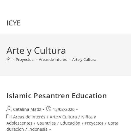
Saltar
al
contenido
ICYE
Arte y Cultura
>
Proyectos
>
Areas de interés
>
Arte y Cultura
Islamic Pesantren Education
Autor
Publicación
Catalina Matiz
13/02/2026
de
de
Categoría
Areas de interés
/
Arte y Cultura
/
Niños y
la
la
de
Adolescentes
/
Countries
/
Educación
/
Proyectos
/
Corta
entrada:
entrada:
la
duracíon
/
Indonesia