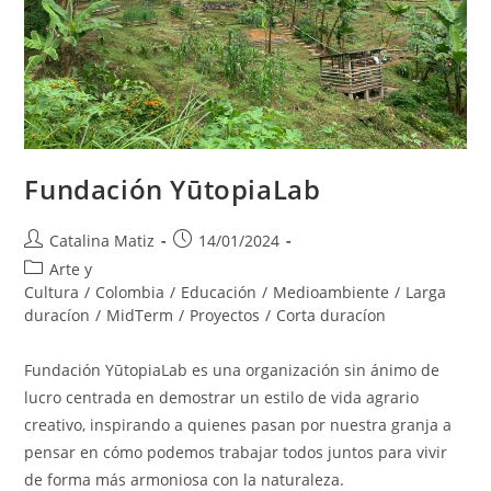
Fundación YūtopiaLab
Autor
Publicación
Catalina Matiz
14/01/2024
de
de
Categoría
Arte y
la
la
de
Cultura
/
Colombia
/
Educación
/
Medioambiente
/
Larga
entrada:
entrada:
la
duracíon
/
MidTerm
/
Proyectos
/
Corta duracíon
entrada:
Fundación YūtopiaLab es una organización sin ánimo de
lucro centrada en demostrar un estilo de vida agrario
creativo, inspirando a quienes pasan por nuestra granja a
pensar en cómo podemos trabajar todos juntos para vivir
de forma más armoniosa con la naturaleza.