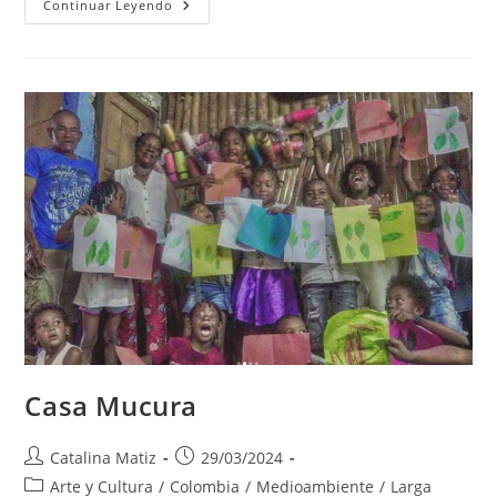
Fundación
Continuar Leyendo
Escuelas
De
Paz
Casa Mucura
Autor
Publicación
Catalina Matiz
29/03/2024
de
de
Categoría
Arte y Cultura
/
Colombia
/
Medioambiente
/
Larga