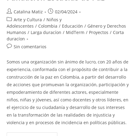
Autor
Publicación
Catalina Matiz
02/04/2024
de
de
Categoría
Arte y Cultura
/
Niños y
la
la
de
Adolescentes
/
Colombia
/
Educación
/
Género y Derechos
entrada:
entrada:
la
Humanos
/
Larga duracíon
/
MidTerm
/
Proyectos
/
Corta
entrada:
duracíon
Comentarios
Sin comentarios
de
la
Somos una organización sin ánimo de lucro, con 20 años de
entrada:
experiencia, conformada con el propósito de contribuir a la
construcción de la paz en Colombia, a partir del desarrollo
de acciones que promuevan la organización, participación y
empoderamiento de diferentes actores, especialmente
niños, niñas y jóvenes, así como docentes y otros líderes, en
el ejercicio de su ciudadanía y desarrollo de sus intereses
en la transformación de las realidades de injusticia y
violencia y en procesos de incidencia en políticas públicas.