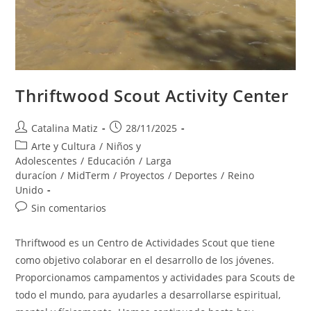
Thriftwood Scout Activity Center
Autor
Publicación
Catalina Matiz
28/11/2025
de
de
Categoría
Arte y Cultura
/
Niños y
la
la
de
Adolescentes
/
Educación
/
Larga
entrada:
entrada:
la
duracíon
/
MidTerm
/
Proyectos
/
Deportes
/
Reino
entrada:
Unido
Comentarios
Sin comentarios
de
la
Thriftwood es un Centro de Actividades Scout que tiene
entrada:
como objetivo colaborar en el desarrollo de los jóvenes.
Proporcionamos campamentos y actividades para Scouts de
todo el mundo, para ayudarles a desarrollarse espiritual,