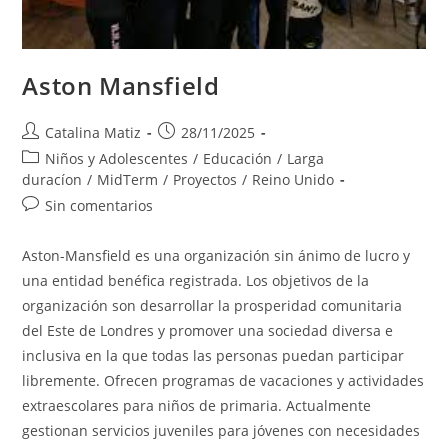
Aston Mansfield
Autor
Publicación
Catalina Matiz
28/11/2025
de
de
Categoría
Niños y Adolescentes
/
Educación
/
Larga
la
la
de
duracíon
/
MidTerm
/
Proyectos
/
Reino Unido
entrada:
entrada:
la
Comentarios
Sin comentarios
entrada:
de
la
Aston-Mansfield es una organización sin ánimo de lucro y
entrada:
una entidad benéfica registrada. Los objetivos de la
organización son desarrollar la prosperidad comunitaria
del Este de Londres y promover una sociedad diversa e
inclusiva en la que todas las personas puedan participar
libremente. Ofrecen programas de vacaciones y actividades
extraescolares para niños de primaria. Actualmente
gestionan servicios juveniles para jóvenes con necesidades