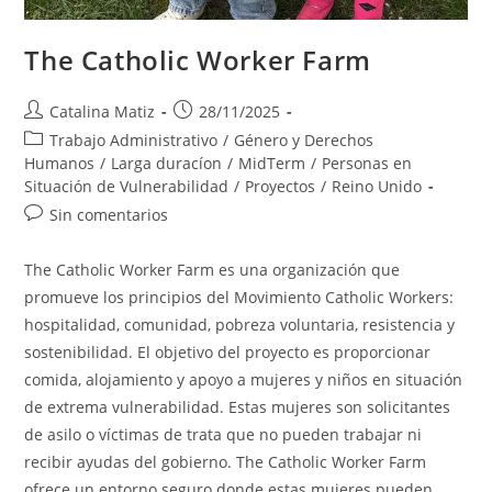
The Catholic Worker Farm
Autor
Publicación
Catalina Matiz
28/11/2025
de
de
Categoría
Trabajo Administrativo
/
Género y Derechos
la
la
de
Humanos
/
Larga duracíon
/
MidTerm
/
Personas en
entrada:
entrada:
la
Situación de Vulnerabilidad
/
Proyectos
/
Reino Unido
entrada:
Comentarios
Sin comentarios
de
la
The Catholic Worker Farm es una organización que
entrada:
promueve los principios del Movimiento Catholic Workers:
hospitalidad, comunidad, pobreza voluntaria, resistencia y
sostenibilidad. El objetivo del proyecto es proporcionar
comida, alojamiento y apoyo a mujeres y niños en situación
de extrema vulnerabilidad. Estas mujeres son solicitantes
de asilo o víctimas de trata que no pueden trabajar ni
recibir ayudas del gobierno. The Catholic Worker Farm
ofrece un entorno seguro donde estas mujeres pueden