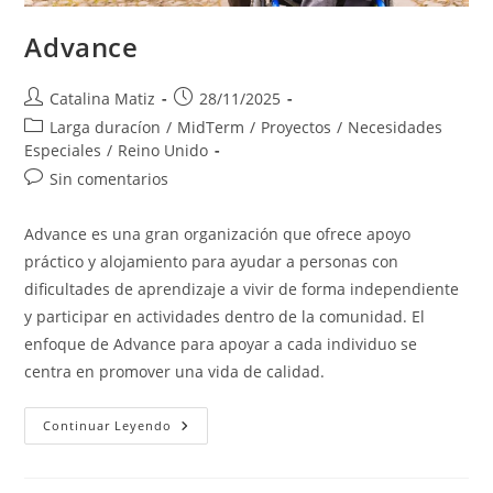
Advance
Autor
Publicación
Catalina Matiz
28/11/2025
de
de
Categoría
Larga duracíon
/
MidTerm
/
Proyectos
/
Necesidades
la
la
de
Especiales
/
Reino Unido
entrada:
entrada:
la
Comentarios
Sin comentarios
entrada:
de
la
Advance es una gran organización que ofrece apoyo
entrada:
práctico y alojamiento para ayudar a personas con
dificultades de aprendizaje a vivir de forma independiente
y participar en actividades dentro de la comunidad. El
enfoque de Advance para apoyar a cada individuo se
centra en promover una vida de calidad.
Advance
Continuar Leyendo