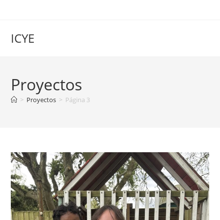
Saltar
al
contenido
ICYE
Proyectos
>
Proyectos
>
Página 3