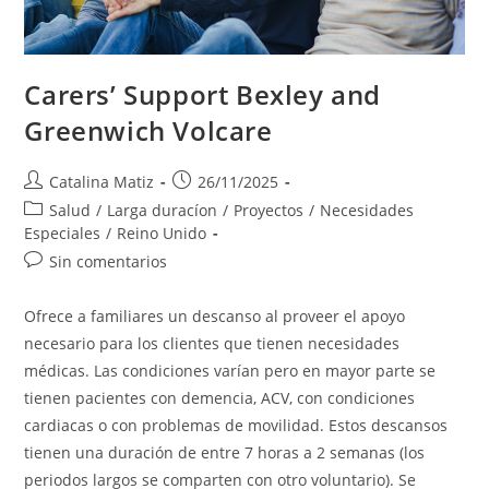
Carers’ Support Bexley and
Greenwich Volcare
Autor
Publicación
Catalina Matiz
26/11/2025
de
de
Categoría
Salud
/
Larga duracíon
/
Proyectos
/
Necesidades
la
la
de
Especiales
/
Reino Unido
entrada:
entrada:
la
Comentarios
Sin comentarios
entrada:
de
la
Ofrece a familiares un descanso al proveer el apoyo
entrada:
necesario para los clientes que tienen necesidades
médicas. Las condiciones varían pero en mayor parte se
tienen pacientes con demencia, ACV, con condiciones
cardiacas o con problemas de movilidad. Estos descansos
tienen una duración de entre 7 horas a 2 semanas (los
periodos largos se comparten con otro voluntario). Se