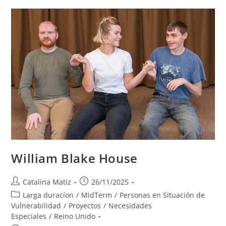
William Blake House
Autor
Publicación
Catalina Matiz
26/11/2025
de
de
Categoría
Larga duracíon
/
MidTerm
/
Personas en Situación de
la
la
de
Vulnerabilidad
/
Proyectos
/
Necesidades
entrada:
entrada:
la
Especiales
/
Reino Unido