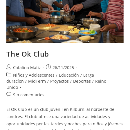
The Ok Club
Autor
Publicación
Catalina Matiz
26/11/2025
de
de
Categoría
Niños y Adolescentes
/
Educación
/
Larga
la
la
de
duracíon
/
MidTerm
/
Proyectos
/
Deportes
/
Reino
entrada:
entrada:
la
Unido
entrada:
Comentarios
Sin comentarios
de
la
El OK Club es un club juvenil en Kilburn, al noroeste de
entrada:
Londres. El club ofrece una variedad de actividades y
oportunidades por las tardes y noches para niños y jóvenes