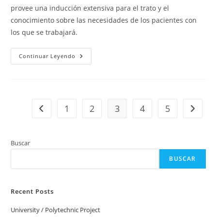
provee una inducción extensiva para el trato y el
conocimiento sobre las necesidades de los pacientes con
los que se trabajará.
Carers’
Continuar Leyendo
Support
Bexley
And
Greenwich
Volcare
1
2
3
4
5
Ir a la página anterior
Ir a la 
Buscar
BUSCAR
Recent Posts
University / Polytechnic Project