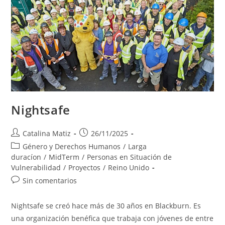
Nightsafe
Autor
Publicación
Catalina Matiz
26/11/2025
de
de
Categoría
Género y Derechos Humanos
/
Larga
la
la
de
duracíon
/
MidTerm
/
Personas en Situación de
entrada:
entrada:
la
Vulnerabilidad
/
Proyectos
/
Reino Unido
entrada:
Comentarios
Sin comentarios
de
la
Nightsafe se creó hace más de 30 años en Blackburn. Es
entrada:
una organización benéfica que trabaja con jóvenes de entre