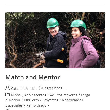
Match and Mentor
Autor
Publicación
Catalina Matiz
28/11/2025
de
de
Categoría
Niños y Adolescentes
/
Adultos mayores
/
Larga
la
la
de
duracíon
/
MidTerm
/
Proyectos
/
Necesidades
entrada:
entrada:
la
Especiales
/
Reino Unido