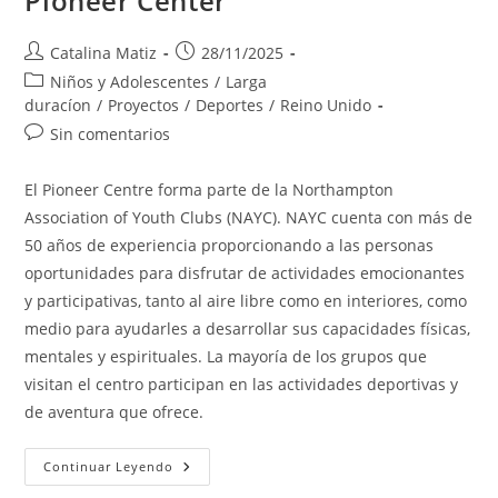
Pioneer Center
Autor
Publicación
Catalina Matiz
28/11/2025
de
de
Categoría
Niños y Adolescentes
/
Larga
la
la
de
duracíon
/
Proyectos
/
Deportes
/
Reino Unido
entrada:
entrada:
la
Comentarios
Sin comentarios
entrada:
de
la
El Pioneer Centre forma parte de la Northampton
entrada:
Association of Youth Clubs (NAYC). NAYC cuenta con más de
50 años de experiencia proporcionando a las personas
oportunidades para disfrutar de actividades emocionantes
y participativas, tanto al aire libre como en interiores, como
medio para ayudarles a desarrollar sus capacidades físicas,
mentales y espirituales. La mayoría de los grupos que
visitan el centro participan en las actividades deportivas y
de aventura que ofrece.
Pioneer
Continuar Leyendo
Center