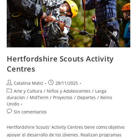
Hertfordshire Scouts Activity
Centres
Autor
Publicación
Catalina Matiz
28/11/2025
de
de
Categoría
Arte y Cultura
/
Niños y Adolescentes
/
Larga
la
la
de
duracíon
/
MidTerm
/
Proyectos
/
Deportes
/
Reino
entrada:
entrada:
la
Unido
entrada:
Comentarios
Sin comentarios
de
la
Hertfordshire Scouts' Activity Centres tiene como objetivo
entrada:
apoyar el desarrollo de los jóvenes. Realizan programas