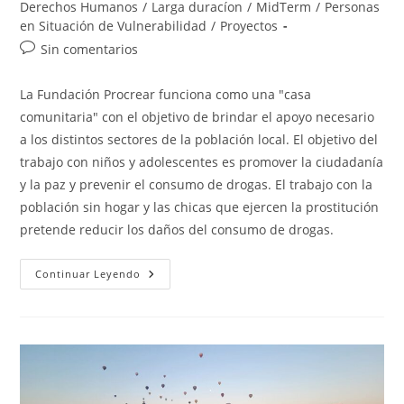
la
la
de
Derechos Humanos
/
Larga duracíon
/
MidTerm
/
Personas
entrada:
entrada:
la
en Situación de Vulnerabilidad
/
Proyectos
entrada:
Comentarios
Sin comentarios
de
la
La Fundación Procrear funciona como una "casa
entrada:
comunitaria" con el objetivo de brindar el apoyo necesario
a los distintos sectores de la población local. El objetivo del
trabajo con niños y adolescentes es promover la ciudadanía
y la paz y prevenir el consumo de drogas. El trabajo con la
población sin hogar y las chicas que ejercen la prostitución
pretende reducir los daños del consumo de drogas.
Fundación
Continuar Leyendo
Procrear