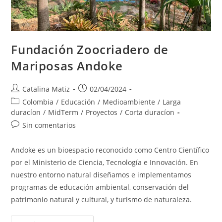
Fundación Zoocriadero de
Mariposas Andoke
Autor
Publicación
Catalina Matiz
02/04/2024
de
de
Categoría
Colombia
/
Educación
/
Medioambiente
/
Larga
la
la
de
duracíon
/
MidTerm
/
Proyectos
/
Corta duracíon
entrada:
entrada:
la
Comentarios
Sin comentarios
entrada:
de
la
Andoke es un bioespacio reconocido como Centro Científico
entrada:
por el Ministerio de Ciencia, Tecnología e Innovación. En
nuestro entorno natural diseñamos e implementamos
programas de educación ambiental, conservación del
patrimonio natural y cultural, y turismo de naturaleza.