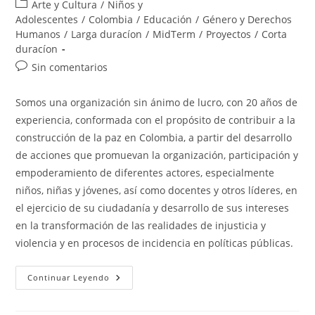
de
de
Categoría
Arte y Cultura
/
Niños y
la
la
de
Adolescentes
/
Colombia
/
Educación
/
Género y Derechos
entrada:
entrada:
la
Humanos
/
Larga duracíon
/
MidTerm
/
Proyectos
/
Corta
entrada:
duracíon
Comentarios
Sin comentarios
de
la
Somos una organización sin ánimo de lucro, con 20 años de
entrada:
experiencia, conformada con el propósito de contribuir a la
construcción de la paz en Colombia, a partir del desarrollo
de acciones que promuevan la organización, participación y
empoderamiento de diferentes actores, especialmente
niños, niñas y jóvenes, así como docentes y otros líderes, en
el ejercicio de su ciudadanía y desarrollo de sus intereses
en la transformación de las realidades de injusticia y
violencia y en procesos de incidencia en políticas públicas.
Fundación
Continuar Leyendo
Escuelas
De
Paz