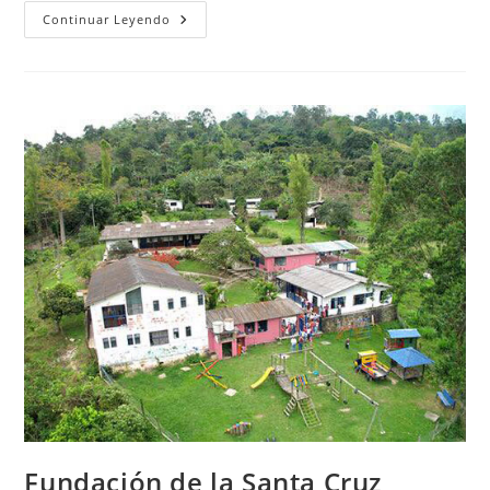
¿Por
Continuar Leyendo
Qué El
Voluntariado
Internacional Te
Puede
Cambiar
La
Vida?
Parte
1
Fundación de la Santa Cruz