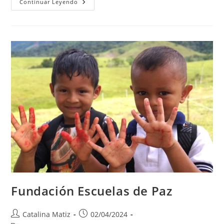
Fundación
Continuar Leyendo
Zoocriadero
De
Mariposas
Andoke
Fundación Escuelas de Paz
Autor
Publicación
Catalina Matiz
02/04/2024