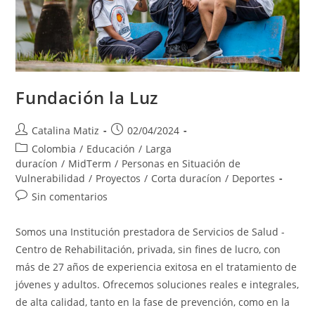
Fundación la Luz
Autor
Publicación
Catalina Matiz
02/04/2024
de
de
Categoría
Colombia
/
Educación
/
Larga
la
la
de
duracíon
/
MidTerm
/
Personas en Situación de
entrada:
entrada:
la
Vulnerabilidad
/
Proyectos
/
Corta duracíon
/
Deportes
entrada:
Comentarios
Sin comentarios
de
la
Somos una Institución prestadora de Servicios de Salud -
entrada:
Centro de Rehabilitación, privada, sin fines de lucro, con
más de 27 años de experiencia exitosa en el tratamiento de
jóvenes y adultos. Ofrecemos soluciones reales e integrales,
de alta calidad, tanto en la fase de prevención, como en la