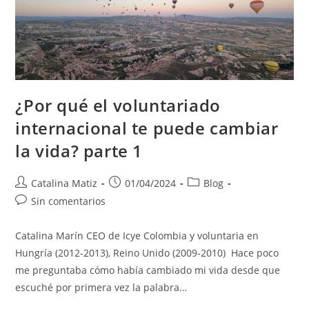
¿Por qué el voluntariado
internacional te puede cambiar
la vida? parte 1
Autor
Publicación
Categoría
Catalina Matiz
01/04/2024
Blog
de
de
de
Comentarios
Sin comentarios
la
la
la
de
entrada:
entrada:
entrada:
la
Catalina Marín CEO de Icye Colombia y voluntaria en
entrada:
Hungría (2012-2013), Reino Unido (2009-2010) Hace poco
me preguntaba cómo había cambiado mi vida desde que
escuché por primera vez la palabra…