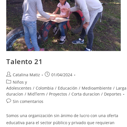
Talento 21
Autor
Publicación
Catalina Matiz
01/04/2024
de
de
Categoría
Niños y
la
la
de
Adolescentes
/
Colombia
/
Educación
/
Medioambiente
/
Larga
entrada:
entrada:
la
duracíon
/
MidTerm
/
Proyectos
/
Corta duracíon
/
Deportes
entrada:
Comentarios
Sin comentarios
de
la
Somos una organización sin ánimo de lucro con una oferta
entrada:
educativa para el sector público y privado que requieran