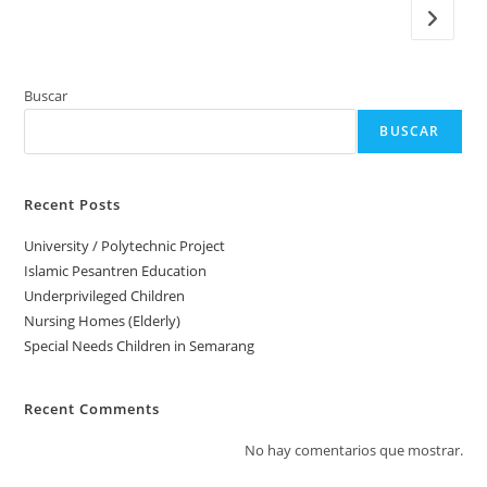
Ir a la 
Buscar
BUSCAR
Recent Posts
University / Polytechnic Project
Islamic Pesantren Education
Underprivileged Children
Nursing Homes (Elderly)
Special Needs Children in Semarang
Recent Comments
No hay comentarios que mostrar.