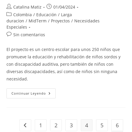
Autor
Publicación
Catalina Matiz
01/04/2024
de
de
Categoría
Colombia
/
Educación
/
Larga
la
la
de
duracíon
/
MidTerm
/
Proyectos
/
Necesidades
entrada:
entrada:
la
Especiales
entrada:
Comentarios
Sin comentarios
de
la
El proyecto es un centro escolar para unos 250 niños que
entrada:
promueve la educación y rehabilitación de niños sordos y
con discapacidad auditiva, pero también de niños con
diversas discapacidades, así como de niños sin ninguna
necesidad.
Colegio
Continuar Leyendo
Campestre
ICAL
1
2
3
4
5
6
Ir a la página anterior