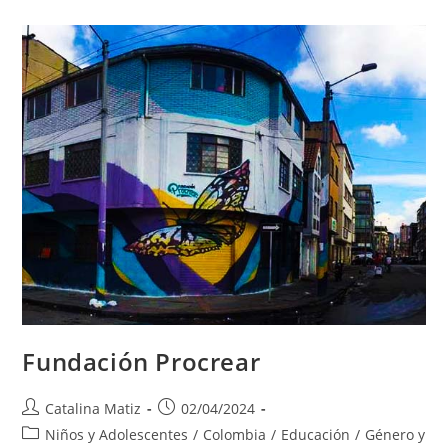
Fundación Procrear
Autor
Publicación
Catalina Matiz
02/04/2024
de
de
Categoría
Niños y Adolescentes
/
Colombia
/
Educación
/
Género y