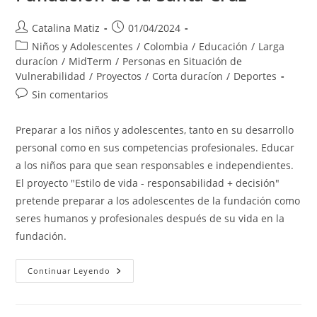
Autor
Publicación
Catalina Matiz
01/04/2024
de
de
Categoría
Niños y Adolescentes
/
Colombia
/
Educación
/
Larga
la
la
de
duracíon
/
MidTerm
/
Personas en Situación de
entrada:
entrada:
la
Vulnerabilidad
/
Proyectos
/
Corta duracíon
/
Deportes
entrada:
Comentarios
Sin comentarios
de
la
Preparar a los niños y adolescentes, tanto en su desarrollo
entrada:
personal como en sus competencias profesionales. Educar
a los niños para que sean responsables e independientes.
El proyecto "Estilo de vida - responsabilidad + decisión"
pretende preparar a los adolescentes de la fundación como
seres humanos y profesionales después de su vida en la
fundación.
Fundación
Continuar Leyendo
De
La
Santa
Cruz