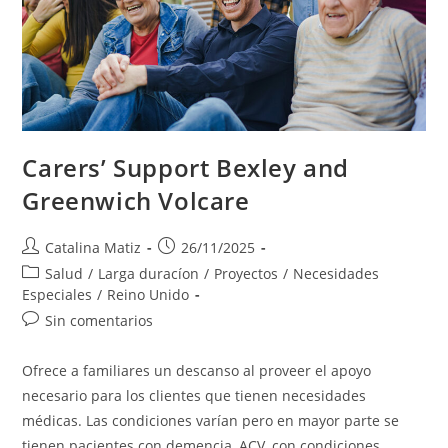
Carers’ Support Bexley and
Greenwich Volcare
Autor
Publicación
Catalina Matiz
26/11/2025
de
de
Categoría
Salud
/
Larga duracíon
/
Proyectos
/
Necesidades
la
la
de
Especiales
/
Reino Unido
entrada:
entrada:
la
Comentarios
Sin comentarios
entrada:
de
la
Ofrece a familiares un descanso al proveer el apoyo
entrada:
necesario para los clientes que tienen necesidades
médicas. Las condiciones varían pero en mayor parte se
tienen pacientes con demencia, ACV, con condiciones