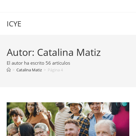
Saltar
al
contenido
ICYE
Autor:
Catalina Matiz
El autor ha escrito 56 artículos
>
Catalina Matiz
>
Página 4