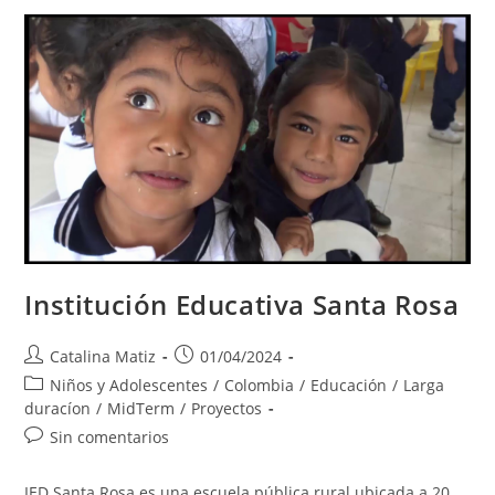
Institución Educativa Santa Rosa
Autor
Publicación
Catalina Matiz
01/04/2024
de
de
Categoría
Niños y Adolescentes
/
Colombia
/
Educación
/
Larga
la
la
de
duracíon
/
MidTerm
/
Proyectos
entrada:
entrada:
la
Comentarios
Sin comentarios
entrada:
de
la
IED Santa Rosa es una escuela pública rural ubicada a 20